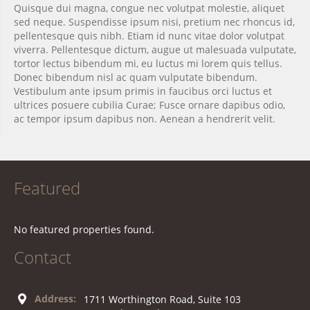
Quisque dui magna, congue nec volutpat molestie, aliquet
sed neque. Suspendisse ipsum nisi, pretium nec rhoncus id,
pellentesque quis nibh. Etiam id nunc vitae dolor volutpat
viverra. Pellentesque dictum, augue ut malesuada vulputate,
tortor lectus bibendum mi, eu luctus mi lorem quis tellus.
Donec bibendum nisl ac quam vulputate bibendum.
Vestibulum ante ipsum primis in faucibus orci luctus et
ultrices posuere cubilia Curae; Fusce ornare dapibus odio,
ac tempor ipsum dapibus non. Aenean a hendrerit velit.
Featured
No featured properties found.
Contact
Address:
1711 Worthington Road, Suite 103