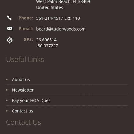
West Palm Beach, FL 33409
United States
Phone:
561-214-4517 Ext. 110
E-mail:
board@tudorwoods.com
GPS:
26.696314
-80.077227
Useful Links
About us
Newsletter
Pay your HOA Dues
Contact us
Contact Us