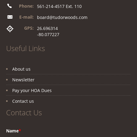
Phone:
561-214-4517 Ext. 110
E-mail:
board@tudorwoods.com
GPS:
26.696314
-80.077227
Useful Links
About us
Newsletter
Pay your HOA Dues
Contact us
Contact Us
Name
*