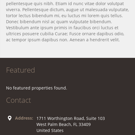
pellentesque quis nibh. Etiam id nunc vitae dolor volutpat
viverra. Pellentesque dictum, augue ut malesuada vulputate,
tortor lectus bibendum mi, eu luctus mi lorem quis tellus.
Donec bibendum nisl ac quam vulputate bibendum.
Vestibulum ante ipsum primis in faucibus orci luctus et
ultrices posuere cubilia Curae; Fusce ornare dapibus odio,
ac tempor ipsum dapibus non. Aenean a hendrerit velit.
Featured
No featured properties found.
Contact
Address:
1711 Worthington Road, Suite 103
West Palm Beach, FL 33409
United States