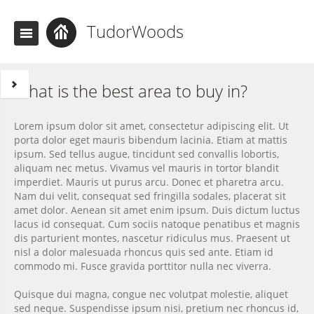
TudorWoods
What is the best area to buy in?
Lorem ipsum dolor sit amet, consectetur adipiscing elit. Ut
porta dolor eget mauris bibendum lacinia. Etiam at mattis
ipsum. Sed tellus augue, tincidunt sed convallis lobortis,
aliquam nec metus. Vivamus vel mauris in tortor blandit
imperdiet. Mauris ut purus arcu. Donec et pharetra arcu.
Nam dui velit, consequat sed fringilla sodales, placerat sit
amet dolor. Aenean sit amet enim ipsum. Duis dictum luctus
lacus id consequat. Cum sociis natoque penatibus et magnis
dis parturient montes, nascetur ridiculus mus. Praesent ut
nisl a dolor malesuada rhoncus quis sed ante. Etiam id
commodo mi. Fusce gravida porttitor nulla nec viverra.
Quisque dui magna, congue nec volutpat molestie, aliquet
sed neque. Suspendisse ipsum nisi, pretium nec rhoncus id,