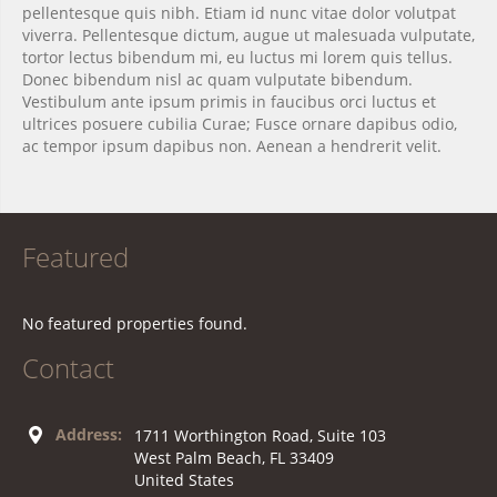
pellentesque quis nibh. Etiam id nunc vitae dolor volutpat
viverra. Pellentesque dictum, augue ut malesuada vulputate,
tortor lectus bibendum mi, eu luctus mi lorem quis tellus.
Donec bibendum nisl ac quam vulputate bibendum.
Vestibulum ante ipsum primis in faucibus orci luctus et
ultrices posuere cubilia Curae; Fusce ornare dapibus odio,
ac tempor ipsum dapibus non. Aenean a hendrerit velit.
Featured
No featured properties found.
Contact
Address:
1711 Worthington Road, Suite 103
West Palm Beach, FL 33409
United States