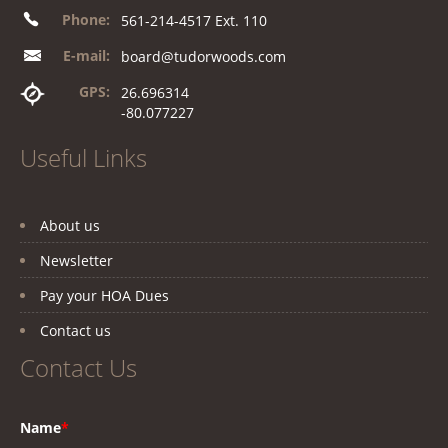
Phone:
561-214-4517 Ext. 110
E-mail:
board@tudorwoods.com
GPS:
26.696314
-80.077227
Useful Links
About us
Newsletter
Pay your HOA Dues
Contact us
Contact Us
Name
*