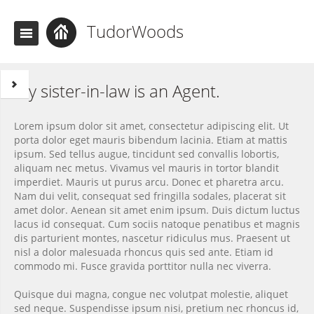
TudorWoods
My sister-in-law is an Agent.
Lorem ipsum dolor sit amet, consectetur adipiscing elit. Ut
porta dolor eget mauris bibendum lacinia. Etiam at mattis
ipsum. Sed tellus augue, tincidunt sed convallis lobortis,
aliquam nec metus. Vivamus vel mauris in tortor blandit
imperdiet. Mauris ut purus arcu. Donec et pharetra arcu.
Nam dui velit, consequat sed fringilla sodales, placerat sit
amet dolor. Aenean sit amet enim ipsum. Duis dictum luctus
lacus id consequat. Cum sociis natoque penatibus et magnis
dis parturient montes, nascetur ridiculus mus. Praesent ut
nisl a dolor malesuada rhoncus quis sed ante. Etiam id
commodo mi. Fusce gravida porttitor nulla nec viverra.
Quisque dui magna, congue nec volutpat molestie, aliquet
sed neque. Suspendisse ipsum nisi, pretium nec rhoncus id,